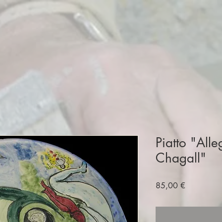
Piatto "All
Chagall"
Prezzo
85,00 €