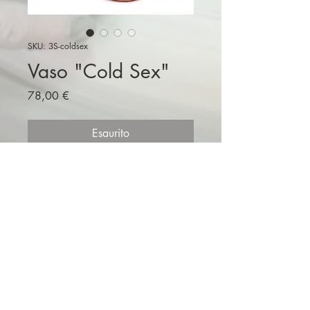
SKU: 3S-coldsex
Vaso "Cold Sex"
Prezzo
78,00 €
Esaurito
.
Vaso "Cold Sex"
21 x 21 cm
.
© 2017 by Matteo Nesti.