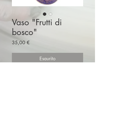
Vaso "Frutti di
bosco"
Prezzo
35,00 €
Esaurito
Mirtilli, lamponi, more, fragoline di
bosco. Tutti fusi su questo vaso
.
Vaso smaltato
cm 25
© 2017 by Matteo Nesti.